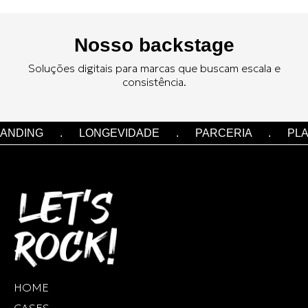
Nosso backstage
Soluções digitais para marcas que buscam escala e
consistência.
NDING
.
LONGEVIDADE
.
PARCERIA
.
PLAN
HOME